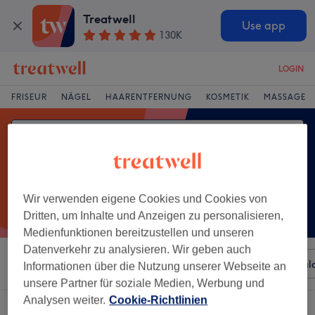
Treatwell
Use app
130K
LOGIN
FRISEUR
NÄGEL
HAARENTFERNUNG
KOSMETIK
MASSAGE
Wir verwenden eigene Cookies und Cookies von
Dritten, um Inhalte und Anzeigen zu personalisieren,
Medienfunktionen bereitzustellen und unseren
Datenverkehr zu analysieren. Wir geben auch
Sortieren nach
Beliebiger Preis
Besonderheiten
Sal
Informationen über die Nutzung unserer Webseite an
unsere Partner für soziale Medien, Werbung und
Analysen weiter.
Cookie-Richtlinien
Ein Salon, der anbietet:
babyboomer maniküre in Zentrum, Jena