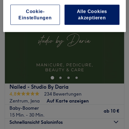
Cookie-
Alle Cookies
Einstellungen
akzeptieren
Nailed - Studio By Daria
4,8
234 Bewertungen
Zentrum, Jena
Auf Karte anzeigen
Baby-Boomer
ab
10 €
15 Min. - 30 Min.
Schnellansicht Saloninfos