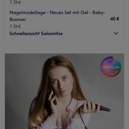
1 Std.
Service für dich zu finden.
Nagelmodellage - Neues Set mit Gel - Baby-
Was uns an dem Salon gefällt:
40 €
Boomer
Atmosphäre: Modern, sauber, entspannt.
1 Std.
Expertise: Nail Art alle Designs.
Schnellansicht Saloninfos
Extras: Zentrale Lage mit guter Anbindung an die
öffentlichen Verkehrsmittel.
Montag
10:00
–
20:00
Zurück zur Salonansicht
Dienstag
10:00
–
20:00
Mittwoch
10:00
–
20:00
Donnerstag
10:00
–
20:00
Freitag
10:00
–
20:00
Samstag
10:00
–
20:00
Sonntag
Geschlossen
Schöne und gepflegte Nägel zaubert dir das Team von
Nails HD Kosmetik in Berlin, Steglitz. Hier verwöhnt man
dich mit klassischer Mani- und Pediküre, sowie vielen
weiteren Angeboten an Nagelmodellagen und