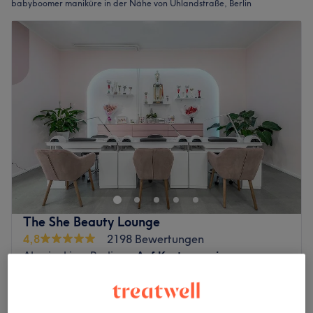
babyboomer maniküre in der Nähe von Uhlandstraße, Berlin
The She Beauty Lounge
4,8
2198 Bewertungen
Akazienkiez, Berlin
Auf Karte anzeigen
Nagelmodellage Baby Boomer
44 €
1 Std.