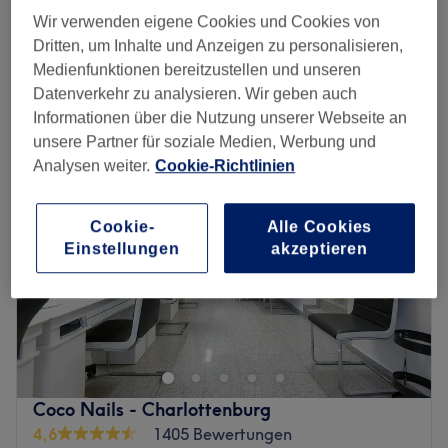
Nagelmodellage Baby Boomer auffüllen
39 €
Wir verwenden eigene Cookies und Cookies von
1 Std.
Dritten, um Inhalte und Anzeigen zu personalisieren,
Schnellansicht Saloninfos
Medienfunktionen bereitzustellen und unseren
Datenverkehr zu analysieren. Wir geben auch
Montag
10:00
–
19:30
Informationen über die Nutzung unserer Webseite an
Dienstag
10:00
–
19:30
unsere Partner für soziale Medien, Werbung und
Mittwoch
10:00
–
19:30
Analysen weiter.
Cookie-Richtlinien
Donnerstag
10:00
–
19:30
Freitag
10:00
–
19:30
Samstag
10:00
–
16:30
Cookie-
Alle Cookies
Einstellungen
akzeptieren
Sonntag
Geschlossen
In Berlin-Schönerberg bietet dir der stilvoll eingerichtete
Salon The She Beauty Lounge alles, was du für deine
Schönheit brauchst. Egal ob Maniküre, Pediküre,
Nagelreparatur, Wimpernverlängerungen oder
Permanent Make-Up, hier kannst du dich entspannt
Coco Nails - Charlottenburg
zurücklehnen und genießen!
4,6
1405 Bewertungen