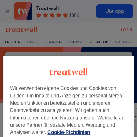
Treatwell
Use app
130K
LOGIN
FRISEUR
NÄGEL
HAARENTFERNUNG
KOSMETIK
MASSAGE
Wir verwenden eigene Cookies und Cookies von
Dritten, um Inhalte und Anzeigen zu personalisieren,
Medienfunktionen bereitzustellen und unseren
Datenverkehr zu analysieren. Wir geben auch
Sortieren nach
Besonderheiten
Marken
Salons
E
Informationen über die Nutzung unserer Webseite an
unsere Partner für soziale Medien, Werbung und
Analysen weiter.
Cookie-Richtlinien
Ein Salon, der anbietet: