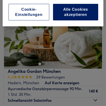
Cookie-
Alle Cookies
Einstellungen
akzeptieren
Angelika Gordon München
5,0
29 Bewertungen
Hadern, München
Auf Karte anzeigen
Ayurvedische Ganzkörpermassage 90 Min.
140 €
1 Std. 30 Min.
Schnellansicht Saloninfos