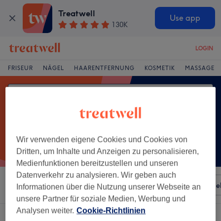
Treatwell
Use app
130K
LOGIN
FRISEUR
NÄGEL
HAARENTFERNUNG
KOSMETIK
MASSAGE
Wir verwenden eigene Cookies und Cookies von
Dritten, um Inhalte und Anzeigen zu personalisieren,
Medienfunktionen bereitzustellen und unseren
Datenverkehr zu analysieren. Wir geben auch
Sortieren nach
Besonderheiten
Salons
Expressange
Informationen über die Nutzung unserer Webseite an
unsere Partner für soziale Medien, Werbung und
Analysen weiter.
Cookie-Richtlinien
Ein Salon, der anbietet:
ayurvedische massage in Hadern, München