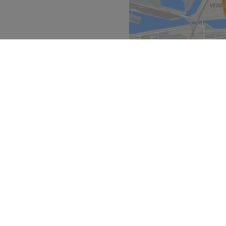
Zurück zur Salonansicht
g für ein glattes,
auerstoffversorgung &
uell abgestimmt auf jeden
iös & pflegend
n und Wimpern
pannung, Straffung und
 Umland
Hamburg
>
>
gsvolle Home-Care-Routine
denschaft – denn schöne Haut
ecke
Geschäftspartner
trauen.
ment Guide
Partner werden
findet sich nur eine
Blog
Treatwell Connect Help Center