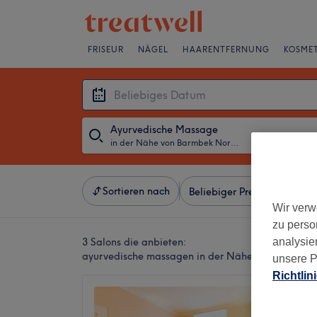
FRISEUR
NÄGEL
HAARENTFERNUNG
KOSMET
Ayurvedische Massage
in der Nähe von Barmbek Nord, Hamburg
・
Beliebiges D
Sortieren nach
Beliebiger Preis
Besonde
Wir verw
zu perso
3 Salons die anbieten:
analysie
ayurvedische massagen in der Nähe von Barmbe
unsere P
Richtlin
Prakun
4,7