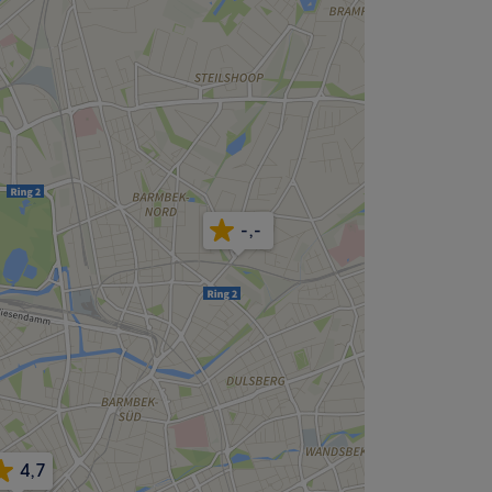
-,-
4,7