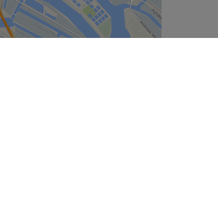
Leaflet
| ©
OpenStreetMap
contributors
Unternehmen
Über uns
Jobs