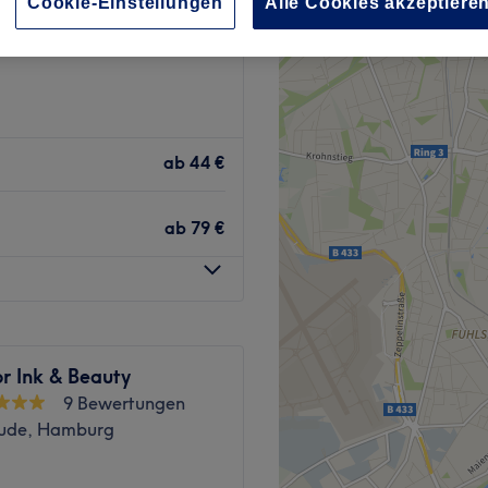
Cookie-Einstellungen
Alle Cookies akzeptiere
k, Hamburg
ab
44 €
ab
79 €
r Ink & Beauty
9 Bewertungen
ude, Hamburg