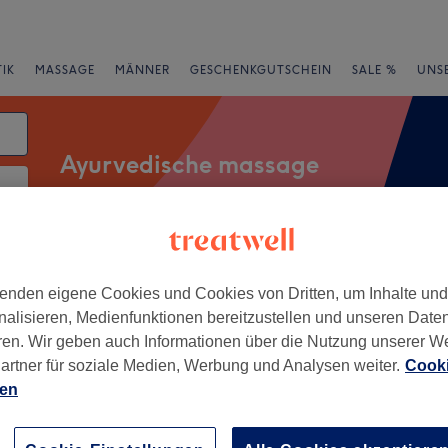
IK
MASSAGE
MÄNNER
GESCHENKGUTSCHEIN
SALE %
UNS
Ayurvedische massage
atum
rheiten
Marken
Salons
Expressangebote
Bewertung
enden eigene Cookies und Cookies von Dritten, um Inhalte un
nalisieren, Medienfunktionen bereitzustellen und unseren Date
ren. Wir geben auch Informationen über die Nutzung unserer W
k Nord, Hamburg
artner für soziale Medien, Werbung und Analysen weiter.
Cooki
ien
+
 Thai Massage
921 Bewertungen
−