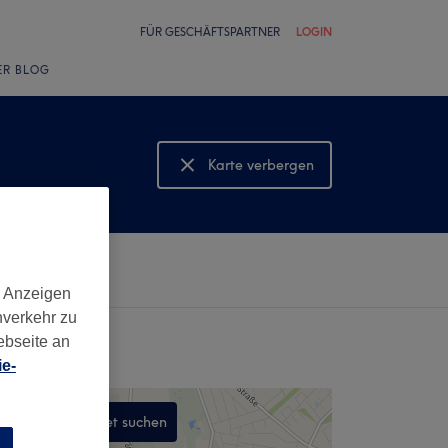
FÜR GESCHÄFTSPARTNER
LOGIN
ER BLOG
Karte verbergen
Karte anzeigen
d Anzeigen
nverkehr zu
ebseite an
e-
In diesem Gebiet suchen