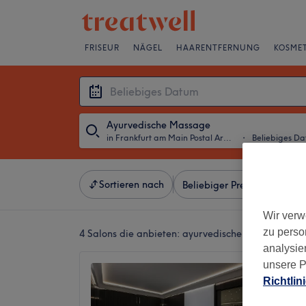
FRISEUR
NÄGEL
HAARENTFERNUNG
KOSMET
Ayurvedische Massage
in Frankfurt am Main Postal Areas
・
Beliebiges D
Sortieren nach
Beliebiger Preis
Besonde
Wir verw
zu perso
4 Salons die anbieten:
ayurvedische massagen in 
analysie
unsere P
Sofitel
Richtlin
Frankf
4,8