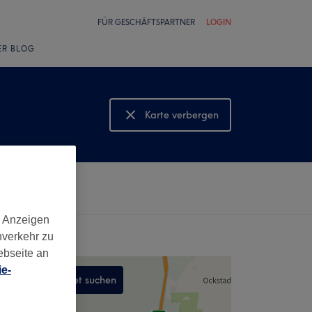
FÜR GESCHÄFTSPARTNER
LOGIN
ER BLOG
Karte verbergen
Karte anzeigen
d Anzeigen
nverkehr zu
ebseite an
e-
In diesem Gebiet suchen
,