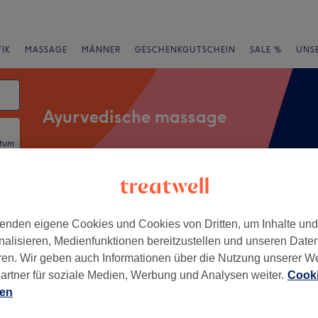
IK
MASSAGE
MÄNNER
GESCHENKGUTSCHEIN
SALE %
UNS
Ayurvedische massage
atum
rheiten
Salons
Expressangebote
Bewertung
enden eigene Cookies und Cookies von Dritten, um Inhalte un
nalisieren, Medienfunktionen bereitzustellen und unseren Date
Frankfurt am Main Postal Areas
ren. Wir geben auch Informationen über die Nutzung unserer W
artner für soziale Medien, Werbung und Analysen weiter.
Cooki
+
 Spa im Sofitel
ien
urt Opera
−
684 Bewertungen