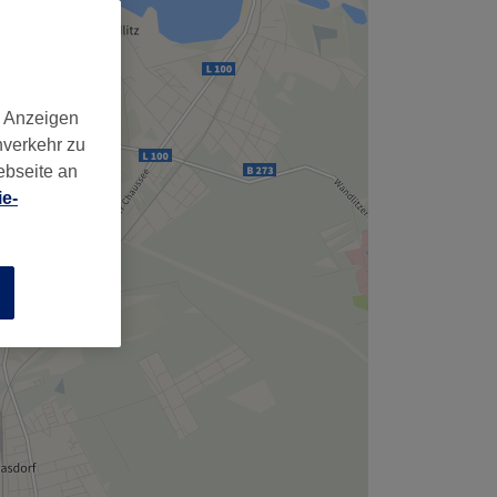
,
d Anzeigen
nverkehr zu
ebseite an
e-
n