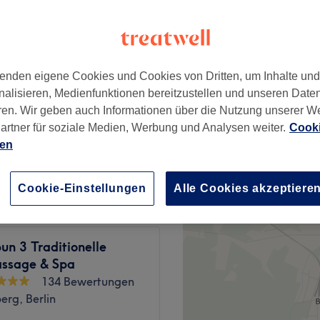
platz, Berlin
enden eigene Cookies und Cookies von Dritten, um Inhalte un
nalisieren, Medienfunktionen bereitzustellen und unseren Date
85 €
ren. Wir geben auch Informationen über die Nutzung unserer W
artner für soziale Medien, Werbung und Analysen weiter.
Cooki
ien
125 €
Cookie-Einstellungen
Alle Cookies akzeptiere
n 3 Traditionelle
ssage & Spa
134 Bewertungen
erg, Berlin