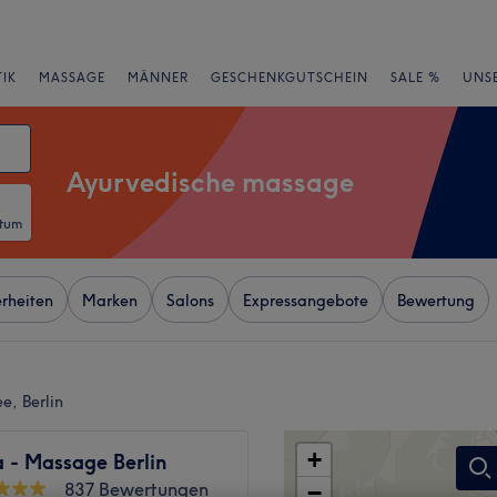
IK
MASSAGE
MÄNNER
GESCHENKGUTSCHEIN
SALE %
UNS
Ayurvedische massage
atum
rheiten
Marken
Salons
Expressangebote
Bewertung
e, Berlin
+
 - Massage Berlin
837 Bewertungen
−