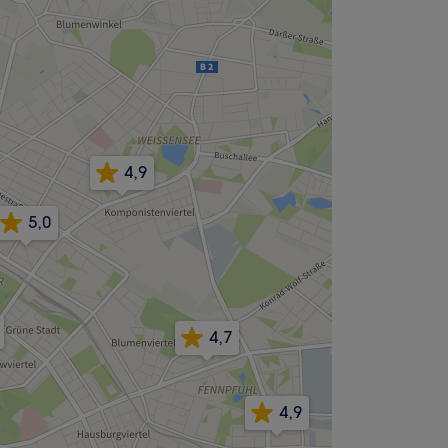
4,9
5,0
4,7
4,9