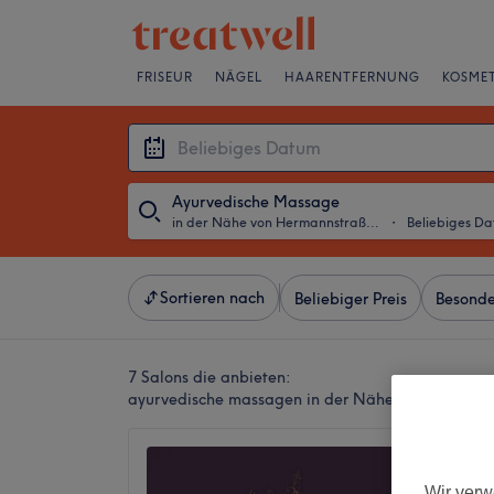
FRISEUR
NÄGEL
HAARENTFERNUNG
KOSMET
Ayurvedische Massage
in der Nähe von Hermannstraße, Berlin
・
Beliebiges D
Sortieren nach
Beliebiger Preis
Besonde
7 Salons die anbieten:
ayurvedische massagen in der Nähe von Hermanns
Vayu M
4,9
Wir verw