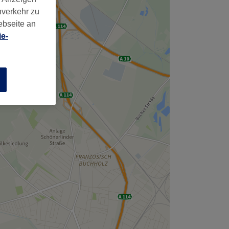
,
nverkehr zu
ebseite an
e-
n