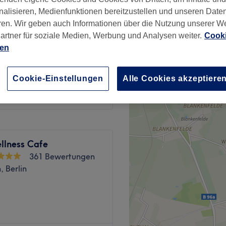
, Berlin
nalisieren, Medienfunktionen bereitzustellen und unseren Date
ren. Wir geben auch Informationen über die Nutzung unserer W
artner für soziale Medien, Werbung und Analysen weiter.
Cooki
ien
)
ab
60 €
Cookie-Einstellungen
Alle Cookies akzeptiere
llness Cafe
361 Bewertungen
, Berlin
 bietet dir einen Ort der