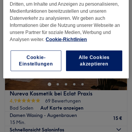
augenbrauenwaxing in der Nähe von West, Frankfurt am Main
Dritten, um Inhalte und Anzeigen zu personalisieren,
Medienfunktionen bereitzustellen und unseren
Datenverkehr zu analysieren. Wir geben auch
Informationen über die Nutzung unserer Webseite an
unsere Partner für soziale Medien, Werbung und
Analysen weiter.
Cookie-Richtlinien
Cookie-
Alle Cookies
Einstellungen
akzeptieren
Nureva Kosmetik bei Eclat Praxis
4,9
69 Bewertungen
Bad Soden
Auf Karte anzeigen
Damen Waxing - Augenbrauen
15 €
15 Min.
Schnellansicht Saloninfos