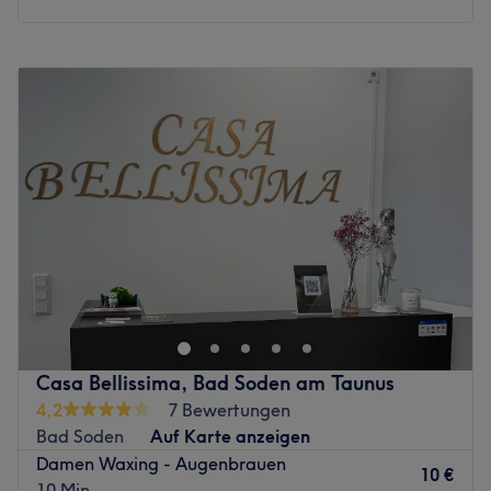
Montag
09:00
–
18:00
Dienstag
09:00
–
18:00
Mittwoch
09:00
–
18:00
Donnerstag
09:00
–
18:00
Freitag
09:00
–
20:00
Samstag
09:00
–
14:00
Sonntag
Geschlossen
Willkommen bei Nureva Kosmetik, deinem gemütlichen
Beauty-Salon im Herzen von Bad Soden am Taunus. Hier
dreht sich alles um deine Schönheit, dein Wohlbefinden
und deinen individuellen Style. Mit einem klaren Fokus
auf dauerhafte Haarentfernung, Wimpern- und
Casa Bellissima, Bad Soden am Taunus
Augenbrauenstyling sowie pflegende
4,2
7 Bewertungen
Gesichtsbehandlungen schafft Öznur eine Wohlfühl-
Bad Soden
Auf Karte anzeigen
Atmosphäre, in der du dich rundum verwöhnen lassen
Damen Waxing - Augenbrauen
kannst.
10 €
10 Min.