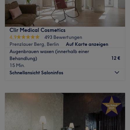
natürliche Inhaltsstoffe, tierversuchsfreie Naturkosmetik.
Nur eine Gehminute entfernt des Salons liegt die
Extras: Kostenlose Getränke, kinderfreundlich, Haustiere
Tramhaltestelle Hufelandstr. (Berlin).
erlaubt, barrierefrei.
Das Team:
Zurück zur Salonansicht
Clir Medical Cosmetics
Was uns an dem Salon gefällt:
4,9
493 Bewertungen
Atmosphäre:
Prenzlauer Berg, Berlin
Auf Karte anzeigen
Expertise:
Augenbrauen waxen (innerhalb einer
Extras: Barrierefrei, kostenpflichtige Parkplätze,
12 €
Behandlung)
kostenfreie Getränke und WLAN.
15 Min.
Zurück zur Salonansicht
Schnellansicht Saloninfos
Montag
10:00
–
22:00
Dienstag
10:00
–
22:00
Mittwoch
10:00
–
22:00
Donnerstag
10:00
–
22:00
Freitag
10:00
–
22:00
Samstag
10:00
–
22:00