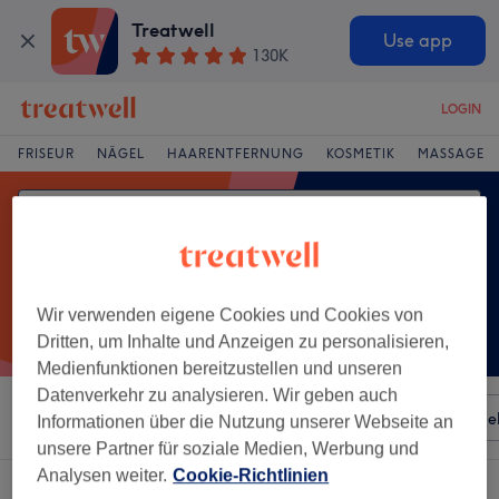
Treatwell
Use app
130K
LOGIN
FRISEUR
NÄGEL
HAARENTFERNUNG
KOSMETIK
MASSAGE
Wir verwenden eigene Cookies und Cookies von
Dritten, um Inhalte und Anzeigen zu personalisieren,
Medienfunktionen bereitzustellen und unseren
Datenverkehr zu analysieren. Wir geben auch
Sortieren nach
Besonderheiten
Salons
Expressange
Informationen über die Nutzung unserer Webseite an
unsere Partner für soziale Medien, Werbung und
Analysen weiter.
Cookie-Richtlinien
Ein Salon, der anbietet:
augenbrauenwaxing in Innenstadt, Erlangen