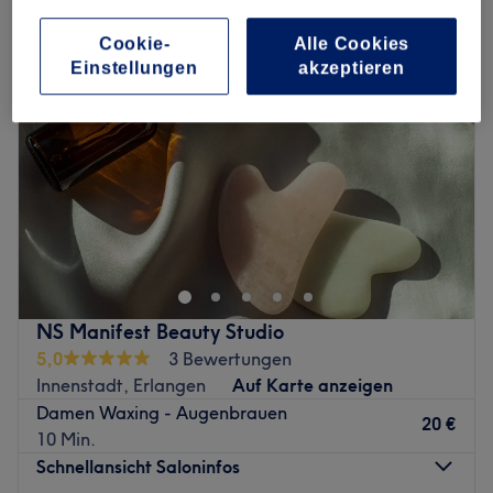
Cookie-
Alle Cookies
Einstellungen
akzeptieren
NS Manifest Beauty Studio
5,0
3 Bewertungen
Innenstadt, Erlangen
Auf Karte anzeigen
Damen Waxing - Augenbrauen
20 €
10 Min.
Schnellansicht Saloninfos