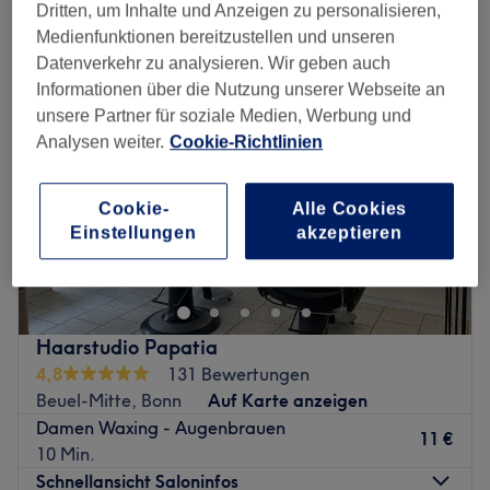
augenbrauenwaxing in der Nähe von Bonn, Bonn
Dritten, um Inhalte und Anzeigen zu personalisieren,
Medienfunktionen bereitzustellen und unseren
Datenverkehr zu analysieren. Wir geben auch
Informationen über die Nutzung unserer Webseite an
unsere Partner für soziale Medien, Werbung und
Analysen weiter.
Cookie-Richtlinien
Cookie-
Alle Cookies
Einstellungen
akzeptieren
Haarstudio Papatia
4,8
131 Bewertungen
Beuel-Mitte, Bonn
Auf Karte anzeigen
Damen Waxing - Augenbrauen
11 €
10 Min.
Schnellansicht Saloninfos