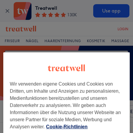
Treatwell
Use app
130K
LOGIN
FRISEUR
NÄGEL
HAARENTFERNUNG
KOSMETIK
MASSAGE
Wir verwenden eigene Cookies und Cookies von
Dritten, um Inhalte und Anzeigen zu personalisieren,
Medienfunktionen bereitzustellen und unseren
Datenverkehr zu analysieren. Wir geben auch
Sortieren nach
Besonderheiten
Marken
Salons
E
Informationen über die Nutzung unserer Webseite an
unsere Partner für soziale Medien, Werbung und
Analysen weiter.
Cookie-Richtlinien
Ein Salon, der anbietet:
augenbrauenwaxing in Bochum