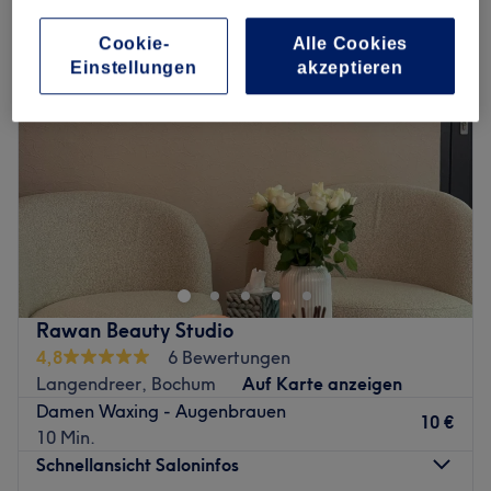
Cookie-
Alle Cookies
Einstellungen
akzeptieren
Rawan Beauty Studio
4,8
6 Bewertungen
Langendreer, Bochum
Auf Karte anzeigen
Damen Waxing - Augenbrauen
10 €
10 Min.
Schnellansicht Saloninfos