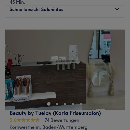
45 Min.
Schnellansicht Saloninfos
Montag
10:00
–
19:00
Dienstag
10:00
–
19:00
Mittwoch
10:00
–
19:00
Donnerstag
10:00
–
19:00
Freitag
10:00
–
19:00
Samstag
10:00
–
17:00
Sonntag
Geschlossen
In meinem kleinen gemütlichen Beauty-Studio erwartet
Sie eine entspannte und persönliche Atmosphäre. Der
stilvoll eingerichtete Raum verfügt über eine komfortable
Behandlungsliege, eine kleine Sitzecke sowie Getränke
für Ihr Wohlbefinden. Ich biete professionelle
Beauty by Tuelay (Karia Friseursalon)
Behandlungen wie Lashlifting, Browlifting, Aquafacial
5,0
74 Bewertungen
und Make-up für jeden Anlass an.
Kornwestheim, Baden-Württemberg