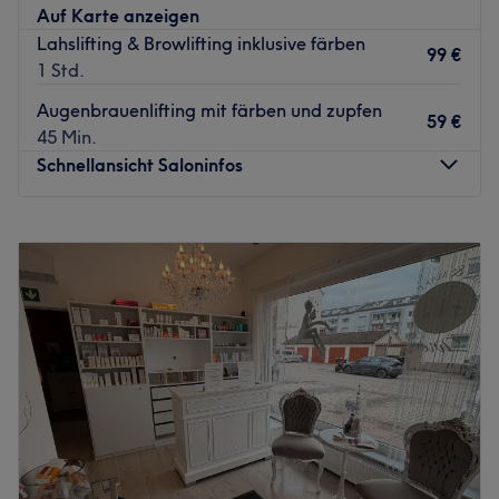
Zurück zur Salonansicht
Auf Karte anzeigen
Lahslifting & Browlifting inklusive färben
99 €
1 Std.
Augenbrauenlifting mit färben und zupfen
59 €
45 Min.
Schnellansicht Saloninfos
Montag
09:00
–
19:00
Dienstag
09:00
–
19:00
Mittwoch
09:00
–
19:00
Donnerstag
09:00
–
19:00
Freitag
05:00
–
19:00
Samstag
05:00
–
17:00
Sonntag
Geschlossen
Tauche ein in eine Welt der Schönheit, Entspannung und
Pflege – bei Beauty by Tülay. Das Studio in Kirchwestheim
bietet dir ein umfangreiches Angebot an kosmetischen