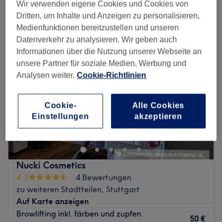
augenbrauenlaminierung in der Nähe von Zuffenhausen Mitte,
Wir verwenden eigene Cookies und Cookies von
Stuttgart
Dritten, um Inhalte und Anzeigen zu personalisieren,
Medienfunktionen bereitzustellen und unseren
Datenverkehr zu analysieren. Wir geben auch
Informationen über die Nutzung unserer Webseite an
unsere Partner für soziale Medien, Werbung und
Analysen weiter.
Cookie-Richtlinien
Cookie-
Alle Cookies
Einstellungen
akzeptieren
Nucki Cosmetics
4,7
4 Bewertungen
zu weiteren Stadtteilen, Stuttgart
Auf Karte anzeigen
Browlifting inkl. färben und zupfen
50 €