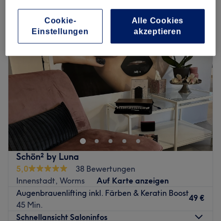
augenbrauenlaminierung in Innenstadt, Worms
Cookie-
Alle Cookies
Einstellungen
akzeptieren
Schön² by Luna
5,0
38 Bewertungen
Innenstadt, Worms
Auf Karte anzeigen
Augenbrauenlifting inkl. Färben & Keratin Boost
49 €
45 Min.
Schnellansicht Saloninfos