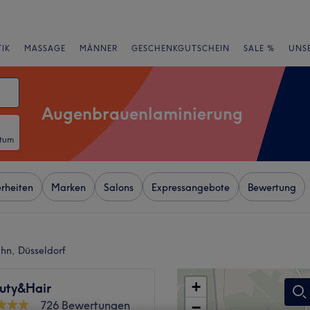
IK
MASSAGE
MÄNNER
GESCHENKGUTSCHEIN
SALE %
UNS
Augenbrauenlaminierung
atum
rheiten
Marken
Salons
Expressangebote
Bewertung
hn, Düsseldorf
+
uty&Hair
726 Bewertungen
−