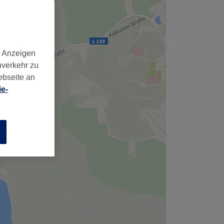
,
d Anzeigen
nverkehr zu
ebseite an
e-
n