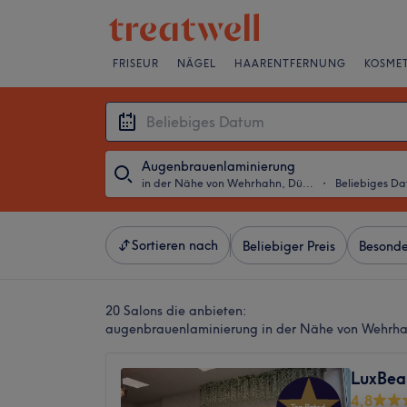
FRISEUR
NÄGEL
HAARENTFERNUNG
KOSMET
Augenbrauenlaminierung
in der Nähe von Wehrhahn, Düsseldorf
・
Beliebiges D
Sortieren nach
Beliebiger Preis
Besonde
20 Salons die anbieten:
augenbrauenlaminierung in der Nähe von Wehrha
LuxBea
4,8