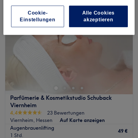
augenbrauenlaminierung in Viernheim, Hessen
Cookie-
Alle Cookies
Einstellungen
akzeptieren
Parfümerie & Kosmetikstudio Schuback
Viernheim
4,4
23 Bewertungen
Viernheim, Hessen
Auf Karte anzeigen
Augenbrauenlifting
49 €
1 Std.