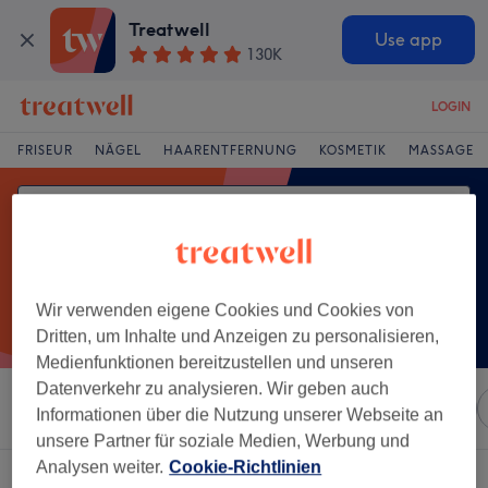
Treatwell
Use app
130K
LOGIN
FRISEUR
NÄGEL
HAARENTFERNUNG
KOSMETIK
MASSAGE
Wir verwenden eigene Cookies und Cookies von
Dritten, um Inhalte und Anzeigen zu personalisieren,
Medienfunktionen bereitzustellen und unseren
Datenverkehr zu analysieren. Wir geben auch
Sortieren nach
Marken
Salons
Expressangebote
Informationen über die Nutzung unserer Webseite an
unsere Partner für soziale Medien, Werbung und
Analysen weiter.
Cookie-Richtlinien
Ein Salon, der anbietet: