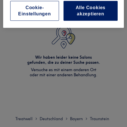
Cookie-
Alle Cookies
Einstellungen
akzeptieren
Wir haben leider keine Salons
gefunden, die zu deiner Suche passen.
Versuche es mit einem anderen Ort
oder mit einer anderen Behandlung.
Treatwell
Deutschland
Bayern
Traunstein
>
>
>