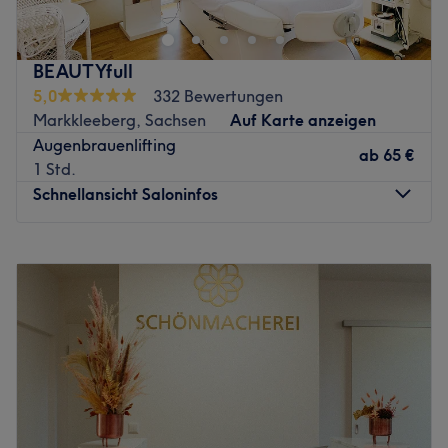
Möglichkeit, dich zu entspannen, dich verwöhnen zu
lassen und dich in unserer gemütlichen Atmosphäre zu
vergnügen.
BEAUTYfull
5,0
332 Bewertungen
Unser Team besteht aus erfahrenen Fachleuten, die dir
Markkleeberg, Sachsen
Auf Karte anzeigen
helfen wollen, deine eigene innere Schönheit zu finden.
Augenbrauenlifting
Ob Gesichtsbehandlungen, Pediküre oder professionelle
ab
65 €
1 Std.
Wimpernverlängerungen - wir sorgen dafür, dass du nicht
Schnellansicht Saloninfos
nur gut aussiehst, sondern dich auch gut fühlst, wenn du
unser Haus verlässt!
Montag
09:00
–
17:00
Zurück zur Salonansicht
Dienstag
09:00
–
20:00
Mittwoch
09:00
–
15:00
Donnerstag
09:00
–
19:00
Freitag
09:00
–
15:00
Samstag
Geschlossen
Sonntag
Geschlossen
Ihre Kosmetikspezialistin für Leipzig und das Leipziger