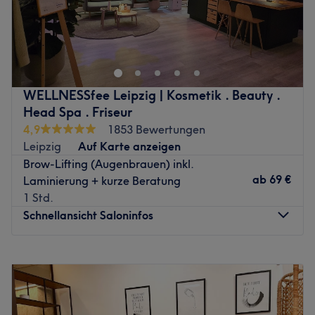
Zurück zur Salonansicht
Sie träumen von schönen Nägeln oder einer erholsamen
Massage? Die Schönmacherei in Leipzig ermöglicht Ihnen
Ihr Wohlbefinden zu steigern. Mit professioneller Pflege
und hochwertigen Produkten erstrahlen Ihre Nägel in
neuem Glanz. Neben der klassischen Nagelpflege finden
WELLNESSfee Leipzig | Kosmetik . Beauty .
Sie in der Schönmacherei aber auch zahlreiche Beauty
Head Spa . Friseur
Treatments wie zum Beispiel die Wimpern-
4,9
1853 Bewertungen
Verlängerungen für einen unwiderstehlichen
Leipzig
Auf Karte anzeigen
Augenaufschlag oder Microblading für dauerhaft schöne
Brow-Lifting (Augenbrauen) inkl.
Augenbrauen dank präziser Härchenzeichnung. Das
ab
69 €
Laminierung + kurze Beratung
professionelle Team verfügt über langjährige Erfahrung
1 Std.
und berät jeden Kunden individuell und typgerecht.
Schnellansicht Saloninfos
Lassen Sie sich verschönern und buchen Sie noch heute
Ihren persönlichen Beauty-Termin!
Montag
10:00
–
20:15
Zurück zur Salonansicht
Dienstag
10:00
–
20:15
Mittwoch
10:00
–
20:15
Donnerstag
10:00
–
20:15