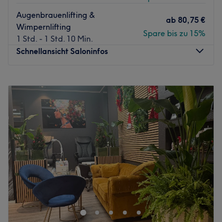
Augenbrauenlifting &
ab
80,75 €
Wimpernlifting
Spare bis zu 15%
1 Std. - 1 Std. 10 Min.
Schnellansicht Saloninfos
Montag
09:00
–
19:00
Dienstag
09:00
–
14:00
Mittwoch
09:00
–
19:00
Donnerstag
09:00
–
19:00
Freitag
09:00
–
19:00
Samstag
13:00
–
17:00
Sonntag
Geschlossen
Im Kosmetikstudio Skin Glow in Leipzig, Zentrum-West
dreht sich alles um deine natürliche Schönheit. Mit
modernsten Behandlungsmethoden, hochwertigen
Pflegeprodukten und einer persönlichen Beratung sorgt
das erfahrene Team für strahlend schöne Haut und ein