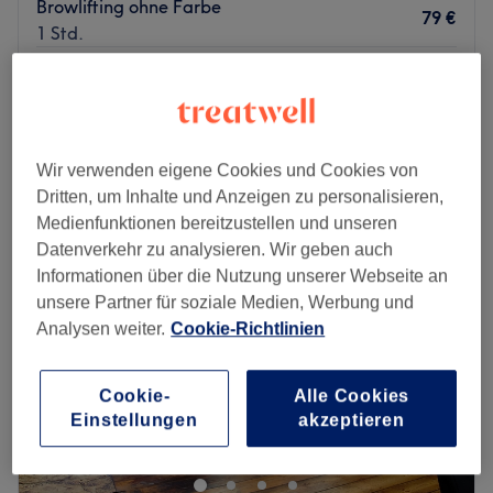
Browlifting ohne Farbe
79 €
1 Std.
Browlifting mit Farbe
79 €
1 Std.
Schnellansicht Saloninfos
Wir verwenden eigene Cookies und Cookies von
Montag
11:00
–
22:00
Dritten, um Inhalte und Anzeigen zu personalisieren,
Dienstag
11:00
–
22:00
Medienfunktionen bereitzustellen und unseren
Mittwoch
09:00
–
22:00
Datenverkehr zu analysieren. Wir geben auch
Donnerstag
11:00
–
22:00
Informationen über die Nutzung unserer Webseite an
Freitag
09:00
–
22:00
unsere Partner für soziale Medien, Werbung und
Samstag
11:00
–
22:00
Analysen weiter.
Cookie-Richtlinien
Sonntag
12:00
–
20:00
Cookie-
Alle Cookies
Where Bali’s tranquility meets Japan’s refined artistry.
Einstellungen
akzeptieren
Experience the perfect blend of Balinese and Japanese
wellness with therapeutic massages, aromatic
treatments, and holistic spa rituals. Our skilled therapists