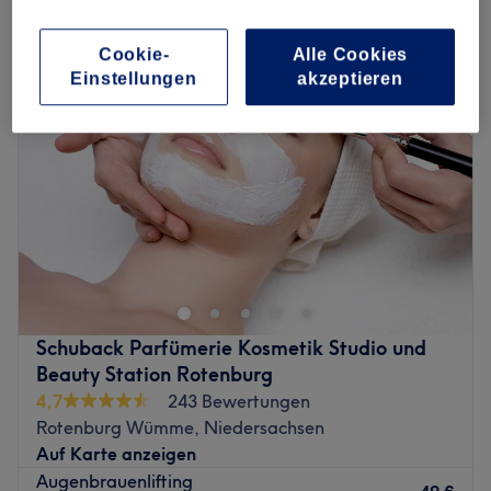
augenbrauenlaminierung in Rotenburg Wümme, Niedersachsen
Cookie-
Alle Cookies
Einstellungen
akzeptieren
Schuback Parfümerie Kosmetik Studio und
Beauty Station Rotenburg
4,7
243 Bewertungen
Rotenburg Wümme, Niedersachsen
Auf Karte anzeigen
Augenbrauenlifting