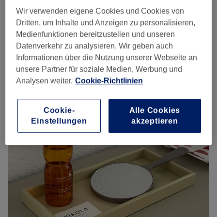
Wir verwenden eigene Cookies und Cookies von
59 €
Augenbrauenlaminierung Neukunde
Dritten, um Inhalte und Anzeigen zu personalisieren,
30 Min.
79 €
Medienfunktionen bereitzustellen und unseren
Brow Lifting Neukunde
Datenverkehr zu analysieren. Wir geben auch
49 €
30 Min.
Informationen über die Nutzung unserer Webseite an
Schnellansicht Saloninfos
unsere Partner für soziale Medien, Werbung und
Analysen weiter.
Cookie-Richtlinien
Montag
12:00
–
16:00
Dienstag
07:45
–
19:00
Cookie-
Alle Cookies
Mittwoch
07:45
–
18:00
Einstellungen
akzeptieren
Donnerstag
09:00
–
15:00
Freitag
10:00
–
19:00
Samstag
10:00
–
15:00
Sonntag
Geschlossen
Soulmate 38 | Beauty & Accessoires
ist ein stilvoller
Kosmetiksalon in Stuttgart, der Schönheit und Lifestyle
vereint. Inhaberin Sue Ulmer bietet eine breite Palette an