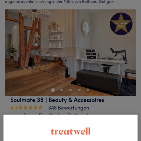
augenbrauenlaminierung in der Nähe von Rathaus, Stuttgart
Soulmate 38 | Beauty & Accessoires
4,9
348 Bewertungen
zu weiteren Stadtteilen, Stuttgart
Auf Karte anzeigen
80 €
Two Souls one Love - 2 Personen Brow Lifting
1 Std.
130 €