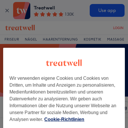
Treatwell
Use app
130K
LOGIN
FRISEUR
NÄGEL
HAARENTFERNUNG
KOSMETIK
MASSAGE
Wir verwenden eigene Cookies und Cookies von
Dritten, um Inhalte und Anzeigen zu personalisieren,
Medienfunktionen bereitzustellen und unseren
Datenverkehr zu analysieren. Wir geben auch
Informationen über die Nutzung unserer Webseite an
Sortieren nach
Salons
Expressangebote
Bewertung
unsere Partner für soziale Medien, Werbung und
Analysen weiter.
Cookie-Richtlinien