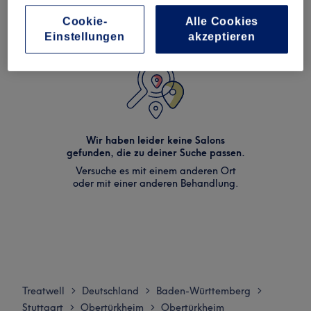
Cookie-
Alle Cookies
Einstellungen
akzeptieren
Wir haben leider keine Salons
gefunden, die zu deiner Suche passen.
Versuche es mit einem anderen Ort
oder mit einer anderen Behandlung.
Treatwell
Deutschland
Baden-Württemberg
>
>
>
Stuttgart
Obertürkheim
Obertürkheim
>
>