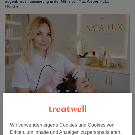
augenbrauenlaminierung in der Nähe von Max Weber Platz,
München
NATA·LUX Beauty & Anti-Aging Studio
5,0
9 Bewertungen
Ostbahnhof, München
Auf Karte anzeigen
Augenbrauenlaminierung inkl. Färben &
Wir verwenden eigene Cookies und Cookies von
65 €
Korrektur | Brow Lifting München
Dritten, um Inhalte und Anzeigen zu personalisieren,
75 €