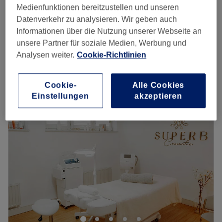
1 Std.
Medienfunktionen bereitzustellen und unseren
Datenverkehr zu analysieren. Wir geben auch
Augenbrauenlifting inkl. Färben & Korrektur |
65 €
Informationen über die Nutzung unserer Webseite an
Brow Lifting München
75 €
unsere Partner für soziale Medien, Werbung und
1 Std.
Analysen weiter.
Cookie-Richtlinien
Schnellansicht Saloninfos
Montag
09:00
–
17:30
Cookie-
Alle Cookies
Einstellungen
akzeptieren
Dienstag
08:00
–
20:00
Mittwoch
08:00
–
17:30
Donnerstag
08:00
–
20:00
Freitag
09:00
–
19:00
Samstag
10:00
–
17:00
Sonntag
Geschlossen
Mein Studio NATA·LUX Beauty & Training liegt im
charmanten Münchner Stadtteil Haidhausen, nur wenige
Gehminuten vom Ostbahnhof entfernt. Dank der
hervorragenden Verkehrsanbindung mit U-Bahn, S-Bahn,