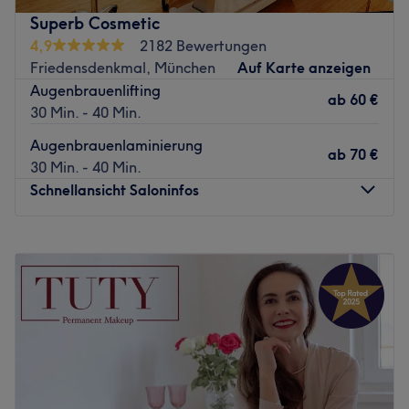
Bus und Tram ist das Studio aus allen Teilen Münchens
Superb Cosmetic
bequem erreichbar.
4,9
2182 Bewertungen
Zurück zur Salonansicht
Friedensdenkmal, München
Auf Karte anzeigen
Augenbrauenlifting
ab
60 €
30 Min. - 40 Min.
Augenbrauenlaminierung
ab
70 €
30 Min. - 40 Min.
Schnellansicht Saloninfos
Montag
08:00
–
20:00
Dienstag
08:00
–
20:00
Mittwoch
08:00
–
20:00
Donnerstag
08:00
–
20:00
Freitag
08:00
–
20:00
Samstag
08:00
–
15:00
Sonntag
Geschlossen