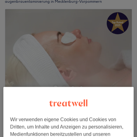
augenbrauenlaminierung in Mecklenburg-Vorpommern
Hautsache Schön
5,0
228 Bewertungen
Stadtmitte, Rostock
Auf Karte anzeigen
Augenbrauenlifting
Wir verwenden eigene Cookies und Cookies von
ab
33 €
20 Min. - 30 Min.
Dritten, um Inhalte und Anzeigen zu personalisieren,
Medienfunktionen bereitzustellen und unseren