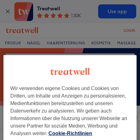
Treatwell
Use app
130K
LOGIN
FRISEUR
NÄGEL
HAARENTFERNUNG
KOSMETIK
MASSAGE
Wir verwenden eigene Cookies und Cookies von
Dritten, um Inhalte und Anzeigen zu personalisieren,
Medienfunktionen bereitzustellen und unseren
Datenverkehr zu analysieren. Wir geben auch
Sortieren nach
Marken
Salons
Expressangebote
Informationen über die Nutzung unserer Webseite an
unsere Partner für soziale Medien, Werbung und
Analysen weiter.
Cookie-Richtlinien
Ein Salon, der anbietet:
augenbrauenlaminierung in Lörrach