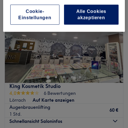
Cookie-
Alle Cookies
Einstellungen
akzeptieren
King Kosmetik Studio
4,0
6 Bewertungen
Lörrach
Auf Karte anzeigen
Augenbrauenlifting
60 €
1 Std.
Schnellansicht Saloninfos