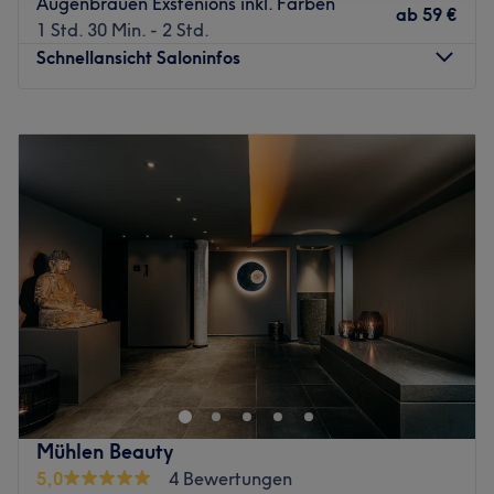
Augenbrauen Exstenions inkl. Färben
ab
59 €
1 Std. 30 Min. - 2 Std.
Schnellansicht Saloninfos
Montag
09:00
–
18:00
Dienstag
09:00
–
18:00
Mittwoch
09:00
–
18:00
Donnerstag
09:00
–
18:00
Freitag
09:00
–
17:00
Samstag
10:00
–
15:00
Sonntag
Geschlossen
Im Kosmetikstudio SKIN BOUTIQUE Kosmetikinstitut &
Academy in Leichlingen kannst du dich und deine Haut
von Expertinnen mit hochwertigen Behandlungen
verwöhnen und verschönern lassen.
Nächste öffentliche Verkehrsmittel:
Mühlen Beauty
Die Station Leichlingen ist nur 3 Gehminuten vom Studio
5,0
4 Bewertungen
entfernt.