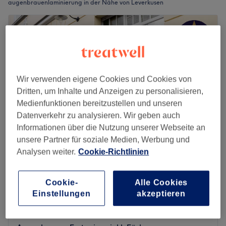
augenbrauenlaminierung in der Nähe von Leverkusen
Wir verwenden eigene Cookies und Cookies von
Dritten, um Inhalte und Anzeigen zu personalisieren,
Medienfunktionen bereitzustellen und unseren
Datenverkehr zu analysieren. Wir geben auch
Informationen über die Nutzung unserer Webseite an
unsere Partner für soziale Medien, Werbung und
Analysen weiter.
Cookie-Richtlinien
SKIN BOUTIQUE INSTITUT & ACADEMY
4,9
100 Bewertungen
Cookie-
Alle Cookies
Leichlingen, Rheinland
Auf Karte anzeigen
Einstellungen
akzeptieren
Augenbrauenlifting
ab
60 €
40 Min. - 1 Std.