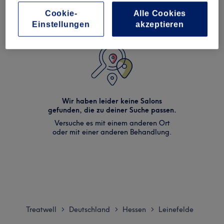
Cookie-
Alle Cookies
Einstellungen
akzeptieren
Wir haben leider keine Salons
gefunden, die zu deiner Suche passen.
Versuche es mit einem anderen Ort
oder mit einer anderen Behandlung.
Treatwell
Deutschland
Hessen
Leinefelde
>
>
>