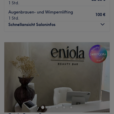
1 Std.
Augenbrauen- und Wimpernlifting
100 €
1 Std.
Schnellansicht Saloninfos
Montag
16:00
–
19:00
Dienstag
16:00
–
19:00
Mittwoch
Geschlossen
Donnerstag
16:00
–
19:00
Freitag
Geschlossen
Samstag
Geschlossen
Sonntag
Geschlossen
In Kempen haben wir den Geheimtipp für dich, wenn du
dir deinen Traum von einem strahlenden Teint und super
gestylten Augenbrauen und Wimpern erfüllen lassen
möchtest: Bei Ninelle kannst du zwischen verschiedenen
Beauty Treatments wählen, dich zurücklehnen und deine