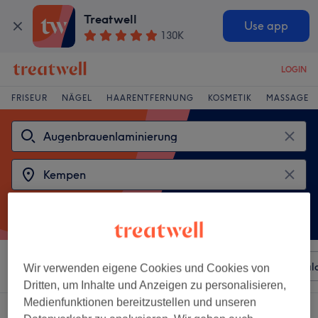
Treatwell
Use app
130K
LOGIN
FRISEUR
NÄGEL
HAARENTFERNUNG
KOSMETIK
MASSAGE
Sortieren nach
Beliebiger Preis
Besonderheiten
Sal
Wir verwenden eigene Cookies und Cookies von
Dritten, um Inhalte und Anzeigen zu personalisieren,
Medienfunktionen bereitzustellen und unseren
2 Salons die anbieten:
augenbrauenlaminierung in Kempen