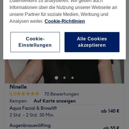
Datenverkehr zu analysieren. Wir geben auch
Informationen über die Nutzung unserer Webseite an
unsere Partner für soziale Medien, Werbung und
Analysen weiter.
Cookie-Richtlinien
Cookie-
Alle Cookies
Einstellungen
akzeptieren
Ninelle
5,0
70 Bewertungen
Kempen
Auf Karte anzeigen
Aqua Facial & Browlift
ab
140 €
2 Std. - 2 Std. 30 Min.
Augenbrauenlifting
ab
55 €