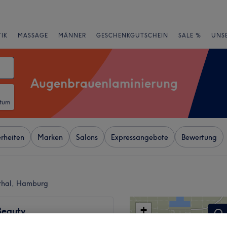
IK
MASSAGE
MÄNNER
GESCHENKGUTSCHEIN
SALE %
UNS
Augenbrauenlaminierung
atum
rheiten
Marken
Salons
Expressangebote
Bewertung
thal, Hamburg
+
Beauty
29 Bewertungen
−