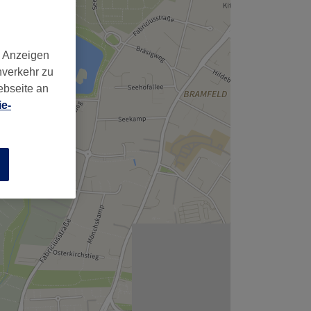
,
d Anzeigen
nverkehr zu
ebseite an
e-
n