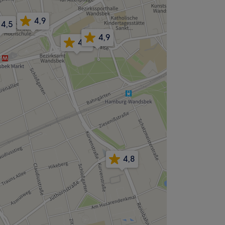
4,9
4,5
4,9
4,8
4,8