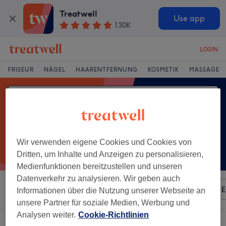
Treatwell
Use app
130K
LOGIN
FRISEUR
NÄGEL
HAARENTFERNUNG
KOSMETIK
MASSAGE
Wir verwenden eigene Cookies und Cookies von
Dritten, um Inhalte und Anzeigen zu personalisieren,
Medienfunktionen bereitzustellen und unseren
Datenverkehr zu analysieren. Wir geben auch
Sortieren nach
Besonderheiten
Marken
Salons
E
Informationen über die Nutzung unserer Webseite an
unsere Partner für soziale Medien, Werbung und
Analysen weiter.
Cookie-Richtlinien
Ein Salon, der anbietet: