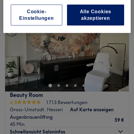
augenbrauenlaminierung in Gross-Umstadt, Hessen
Cookie-
Alle Cookies
Einstellungen
akzeptieren
Beauty Room
4,8
1713 Bewertungen
Gross-Umstadt, Hessen
Auf Karte anzeigen
Augenbrauenlifting
59 €
45 Min.
Schnellansicht Saloninfos