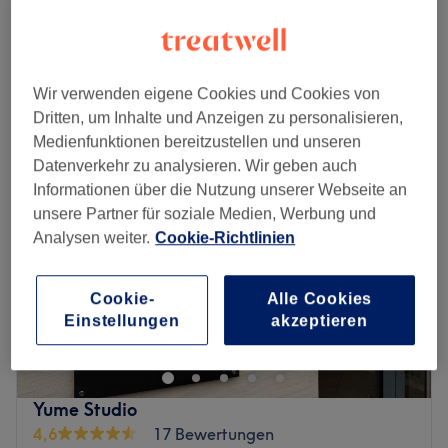
Augenbrauen- und Wimpernlifting
ab
110 €
1 Std. - 1 Std. 30 Min.
Schnellansicht Saloninfos
Wir verwenden eigene Cookies und Cookies von
Montag
10:00
–
19:00
Dritten, um Inhalte und Anzeigen zu personalisieren,
Dienstag
10:00
–
19:00
Medienfunktionen bereitzustellen und unseren
Mittwoch
10:00
–
19:00
Datenverkehr zu analysieren. Wir geben auch
Donnerstag
10:00
–
19:00
Informationen über die Nutzung unserer Webseite an
Freitag
10:00
–
19:00
unsere Partner für soziale Medien, Werbung und
Samstag
10:00
–
19:00
Analysen weiter.
Cookie-Richtlinien
Sonntag
Geschlossen
Cookie-
Alle Cookies
Im Stadtteil Gallus, bietet dir die Bloom Brow Bar -
Einstellungen
akzeptieren
Skyline Plaza als erste reine Brow Bar in Frankfurt am
Main nach dem Vorbild aus den USA alles, was deine
Wimpern und Augenbrauen pflegt und in Form bringt.
Hier werden dir eine Vielzahl an Augenbrauenkorrekturen
Yume Studio
oder Wimpernverlängerungen und anderen hochwertigen
4,6
17 Bewertungen
kosmetischen Behandlungen, wie Waxing oder