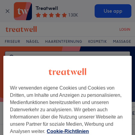
Treatwell
Use app
130K
LOGIN
FRISEUR
NÄGEL
HAARENTFERNUNG
KOSMETIK
MASSAGE
Wir verwenden eigene Cookies und Cookies von
Dritten, um Inhalte und Anzeigen zu personalisieren,
Medienfunktionen bereitzustellen und unseren
Datenverkehr zu analysieren. Wir geben auch
Sortieren nach
Besonderheiten
Marken
Salons
E
Informationen über die Nutzung unserer Webseite an
unsere Partner für soziale Medien, Werbung und
Analysen weiter.
Cookie-Richtlinien
Ein Salon, der anbietet:
augenbrauenlaminierung in Falkensee