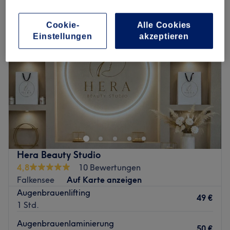
NEU
Cookie-
Alle Cookies
Einstellungen
akzeptieren
Hera Beauty Studio
4,8
10 Bewertungen
Falkensee
Auf Karte anzeigen
Augenbrauenlifting
49 €
1 Std.
Augenbrauenlaminierung
50 €