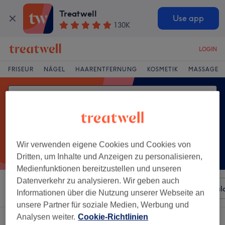
Treatwell
Use app
130K
LOGIN
FRISEUR
NÄGEL
HAARENTFERNUNG
KOSMETIK
MASSAGE
Wir verwenden eigene Cookies und Cookies von
Dritten, um Inhalte und Anzeigen zu personalisieren,
Medienfunktionen bereitzustellen und unseren
Datenverkehr zu analysieren. Wir geben auch
Sortieren nach
Beliebiger Preis
Besonderheiten
Sal
Informationen über die Nutzung unserer Webseite an
unsere Partner für soziale Medien, Werbung und
Analysen weiter.
Cookie-Richtlinien
Ein Salon, der anbietet:
augenbrauenlaminierung in Erfurt