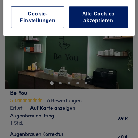
Cookie-
Alle Cookies
Einstellungen
akzeptieren
Be You
5,0
6 Bewertungen
Erfurt
Auf Karte anzeigen
Augenbrauenlifting
69 €
1 Std.
Augenbrauen Korrektur
40 €