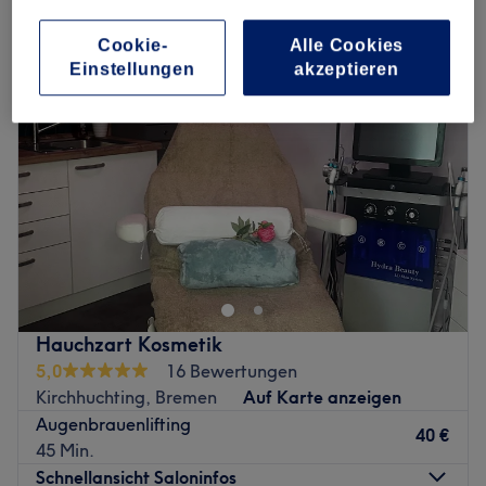
augenbrauenlaminierung in der Nähe von Delmenhorst
Cookie-
Alle Cookies
Einstellungen
akzeptieren
Hauchzart Kosmetik
5,0
16 Bewertungen
Kirchhuchting, Bremen
Auf Karte anzeigen
Augenbrauenlifting
40 €
45 Min.
Schnellansicht Saloninfos