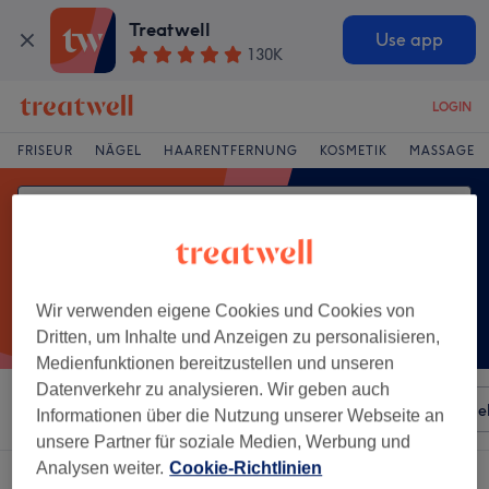
Treatwell
Use app
130K
LOGIN
FRISEUR
NÄGEL
HAARENTFERNUNG
KOSMETIK
MASSAGE
Wir verwenden eigene Cookies und Cookies von
Dritten, um Inhalte und Anzeigen zu personalisieren,
Medienfunktionen bereitzustellen und unseren
Datenverkehr zu analysieren. Wir geben auch
Sortieren nach
Besonderheiten
Salons
Expressange
Informationen über die Nutzung unserer Webseite an
unsere Partner für soziale Medien, Werbung und
Analysen weiter.
Cookie-Richtlinien
Ein Salon, der anbietet: