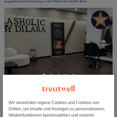
augenbrauenlaminierung in der Nähe von Castell, Bonn
Lasholic by Dilara
4,8
110 Bewertungen
Zentrum , Bonn
Auf Karte anzeigen
Augenbrauenlifting
Wir verwenden eigene Cookies und Cookies von
40 €
40 Min.
Dritten, um Inhalte und Anzeigen zu personalisieren,
Schnellansicht Saloninfos
Medienfunktionen bereitzustellen und unseren