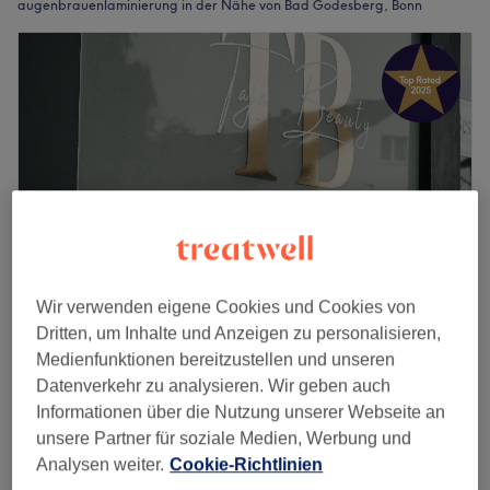
augenbrauenlaminierung in der Nähe von Bad Godesberg, Bonn
Wir verwenden eigene Cookies und Cookies von
Dritten, um Inhalte und Anzeigen zu personalisieren,
TajaBeauty
Medienfunktionen bereitzustellen und unseren
5,0
125 Bewertungen
Datenverkehr zu analysieren. Wir geben auch
Ippendorf, Bonn
Auf Karte anzeigen
Informationen über die Nutzung unserer Webseite an
Augenbrauenlifting inkl. färben
40 €
unsere Partner für soziale Medien, Werbung und
1 Std.
Analysen weiter.
Cookie-Richtlinien
Schnellansicht Saloninfos