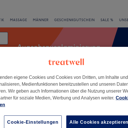
IK
MASSAGE
MÄNNER
GESCHENKGUTSCHEIN
SALE %
UNS
Augenbrauenlaminierung
enden eigene Cookies und Cookies von Dritten, um Inhalte un
Expressangebote
Bewertung
nalisieren, Medienfunktionen bereitzustellen und unseren Date
ren. Wir geben auch Informationen über die Nutzung unserer W
n Bockenfeld, Bayern
artner für soziale Medien, Werbung und Analysen weiter.
Cooki
ien
+
thetics
7 Bewertungen
−
Cookie-Einstellungen
Alle Cookies akzeptiere
eld, Bayern