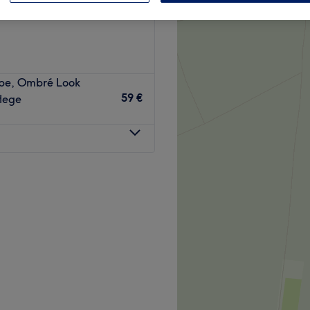
studio
arbe, Ombré Look
59 €
lege
estudio, das sich in