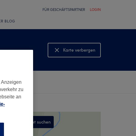
FÜR GESCHÄFTSPARTNER
LOGIN
ER BLOG
Karte verbergen
Karte anzeigen
d Anzeigen
nverkehr zu
ebseite an
e-
In diesem Gebiet suchen
n
,