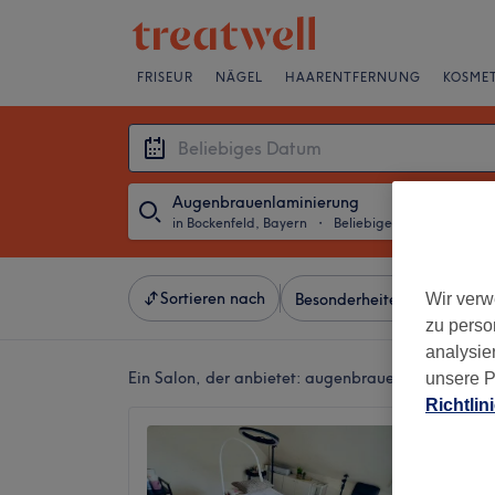
FRISEUR
NÄGEL
HAARENTFERNUNG
KOSMET
Augenbrauenlaminierung
in Bockenfeld, Bayern
・
Beliebiges Datum
Sortieren nach
Wir verw
Besonderheiten
Salons
zu perso
analysie
Ein Salon, der anbietet:
augenbrauenlaminierung i
unsere P
Richtlin
ZR Aes
4,8
Bockenf