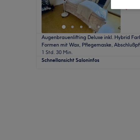
Home
Augenbrauenlifting Deluxe inkl. Hybrid F
Formen mit Wax, Pflegemaske, Abschlußpf
1 Std. 30 Min.
Schnellansicht Saloninfos
Montag
09:00
–
17:00
Dienstag
09:00
–
20:00
Mittwoch
09:00
–
18:00
Donnerstag
09:00
–
20:00
Freitag
09:00
–
20:00
Samstag
09:00
–
12:30
Sonntag
Geschlossen
Das ZR Aesthetics ist ein renommiertes Hom