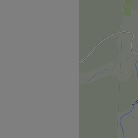
orragenden Ruf für seine
 die Augenbrauen- &
e Kundenzufriedenheit.
estelle "Bockenfeld".
eundlichen und
 zu fühlen. Mit ihrer
assend beraten und die für
en.
n.
e, Wimpernverlängerung.
Zurück zur Salonansicht