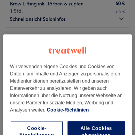
60 €
Brow Lifting inkl. färben & zupfen
1 Std.
65 €
Schnellansicht Saloninfos
Montag
Geschlossen
Dienstag
09:00
–
19:00
Mittwoch
09:00
–
19:00
Donnerstag
09:00
–
19:00
Freitag
09:00
–
18:00
Wir verwenden eigene Cookies und Cookies von
Samstag
09:00
–
14:00
Dritten, um Inhalte und Anzeigen zu personalisieren,
Sonntag
Geschlossen
Medienfunktionen bereitzustellen und unseren
Datenverkehr zu analysieren. Wir geben auch
Informationen über die Nutzung unserer Webseite an
Zurück zur Salonansicht
unsere Partner für soziale Medien, Werbung und
Analysen weiter.
Cookie-Richtlinien
Rawan Beauty Studio
Cookie-
Alle Cookies
4,8
6 Bewertungen
Einstellungen
akzeptieren