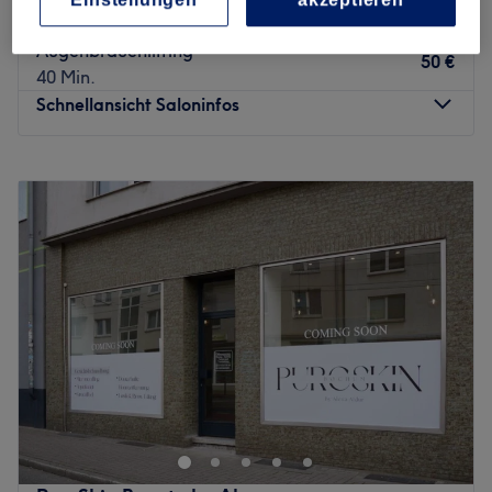
Langendreer, Bochum
Auf Karte anzeigen
Augenbrauenlifting
50 €
40 Min.
Schnellansicht Saloninfos
Montag
10:30
–
16:30
Dienstag
11:00
–
17:30
Mittwoch
12:00
–
20:00
Donnerstag
11:00
–
19:30
Freitag
12:00
–
18:00
Samstag
08:00
–
16:45
Sonntag
Geschlossen
Rawan Beauty Studio in Bochum-Langendreer steht für
professionelle Beauty-Treatments in stilvoller und
entspannter Atmosphäre. Ob Make-up, Styling,
Kosmetikbehandlungen oder Augenbrauen- und
Wimpernstyling – hier werden individuelle Looks mit viel