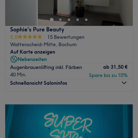
Was uns an dem Salon gefällt:
Atmosphäre: Clean, elegant, individuell.
Expertise: Gesichtsbehandlungen.
Produkte und Produktmarken: Hochwertige Produkte.
Sophie's Pure Beauty
Extras: Kostenlose Parkplätze.
5,0
15 Bewertungen
Zurück zur Salonansicht
Wattenscheid-Mitte, Bochum
Auf Karte anzeigen
Nebenzeiten
ab
31,50 €
Augenbrauenlifting inkl. Färben
40 Min.
Spare bis zu 10%
Schnellansicht Saloninfos
Montag
17:00
–
20:00
Dienstag
12:30
–
20:00
Mittwoch
17:00
–
20:00
Donnerstag
17:00
–
20:00
Freitag
15:00
–
20:00
Samstag
09:00
–
20:00