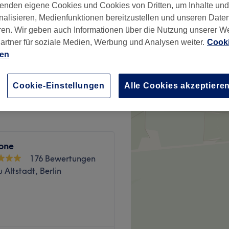
enden eigene Cookies und Cookies von Dritten, um Inhalte un
nalisieren, Medienfunktionen bereitzustellen und unseren Date
wertungen
ren. Wir geben auch Informationen über die Nutzung unserer W
, Berlin
artner für soziale Medien, Werbung und Analysen weiter.
Cooki
ien
ab
40 €
Cookie-Einstellungen
Alle Cookies akzeptiere
one
176 Bewertungen
Altstadt, Berlin
auso zur Beauty-Routine