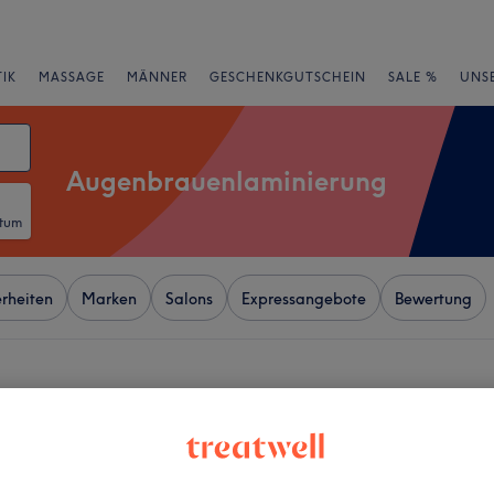
IK
MASSAGE
MÄNNER
GESCHENKGUTSCHEIN
SALE %
UNS
Augenbrauenlaminierung
atum
rheiten
Marken
Salons
Expressangebote
Bewertung
Altstadt, Berlin
+
ails & Lashes -
dorfer Straße
−