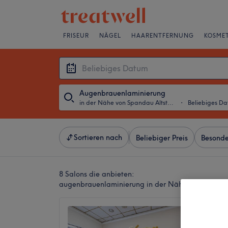
FRISEUR
NÄGEL
HAARENTFERNUNG
KOSMET
Augenbrauenlaminierung
in der Nähe von Spandau Altstadt, Berlin
・
Beliebiges D
Sortieren nach
Beliebiger Preis
Besonde
8 Salons die anbieten:
augenbrauenlaminierung in der Nähe von Spandau 
Huyen N
Pichels