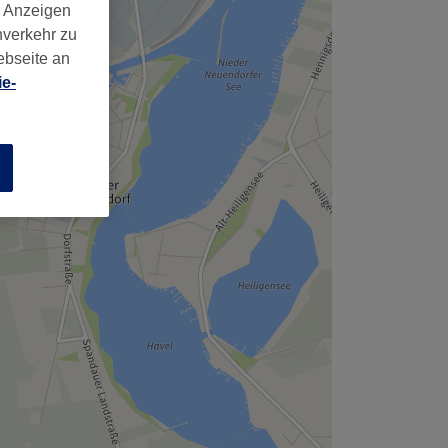
,
d Anzeigen
nverkehr zu
ebseite an
e-
n