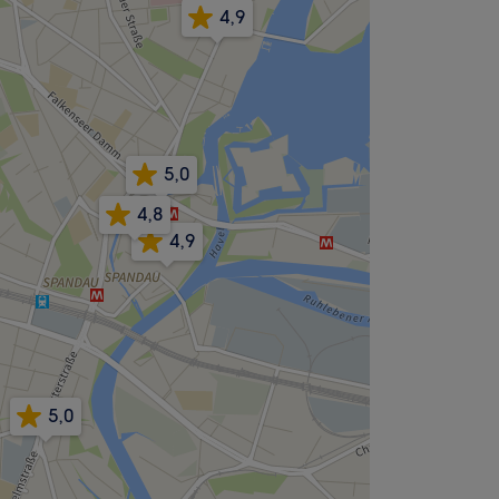
4,9
5,0
4,8
4,9
5,0