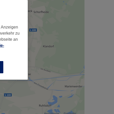
,
d Anzeigen
nverkehr zu
ebseite an
e-
n