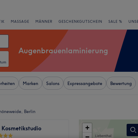
IK
MASSAGE
MÄNNER
GESCHENKGUTSCHEIN
SALE %
UNS
Augenbrauenlaminierung
atum
rheiten
Marken
Salons
Expressangebote
Bewertung
öneweide, Berlin
+
s Kosmetikstudio
−