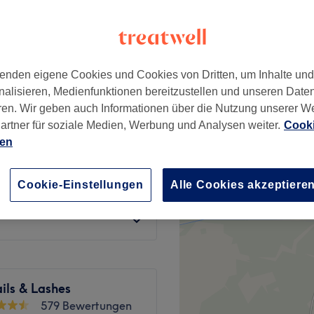
wertungen
t, Berlin
enden eigene Cookies und Cookies von Dritten, um Inhalte un
nalisieren, Medienfunktionen bereitzustellen und unseren Date
ab
29 €
ren. Wir geben auch Informationen über die Nutzung unserer W
artner für soziale Medien, Werbung und Analysen weiter.
Cooki
78 €
rben
ien
98 €
98 €
t mit färben
Cookie-Einstellungen
Alle Cookies akzeptiere
118 €
ils & Lashes
579 Bewertungen