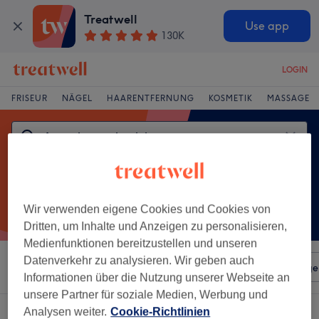
Treatwell
Use app
130K
LOGIN
FRISEUR
NÄGEL
HAARENTFERNUNG
KOSMETIK
MASSAGE
Wir verwenden eigene Cookies und Cookies von
Dritten, um Inhalte und Anzeigen zu personalisieren,
Medienfunktionen bereitzustellen und unseren
Datenverkehr zu analysieren. Wir geben auch
Sortieren nach
Beliebiger Preis
Salons
Expressange
Informationen über die Nutzung unserer Webseite an
unsere Partner für soziale Medien, Werbung und
Ein Salon, der anbietet:
Analysen weiter.
Cookie-Richtlinien