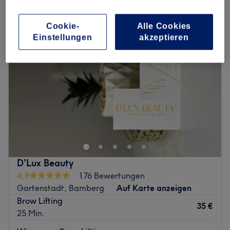
augenbrauenlaminierung in Gartenstadt, Bamberg
Cookie-
Alle Cookies
Einstellungen
akzeptieren
D’Lux Beauty
4,9
176 Bewertungen
Gartenstadt, Bamberg
Auf Karte anzeigen
Brow Lifting
35 €
25 Min.