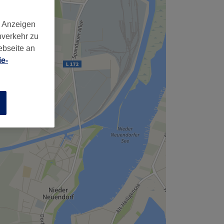
,
d Anzeigen
nverkehr zu
ebseite an
e-
n