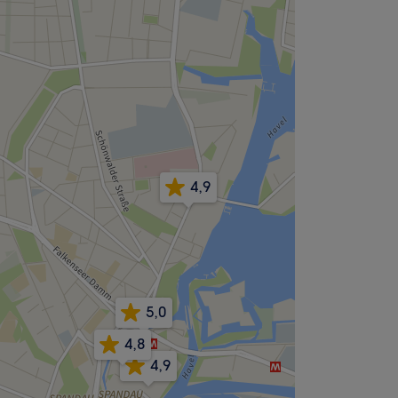
4,9
5,0
4,8
4,9