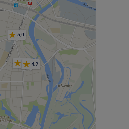
5,0
4,7
4,9