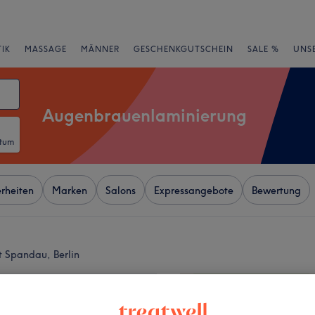
IK
MASSAGE
MÄNNER
GESCHENKGUTSCHEIN
SALE %
UNS
Augenbrauenlaminierung
atum
rheiten
Marken
Salons
Expressangebote
Bewertung
 Spandau, Berlin
+
 Lashes & Beauty
102 Bewertungen
−