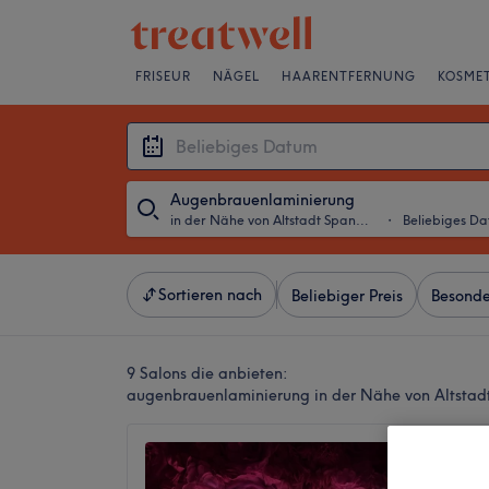
FRISEUR
NÄGEL
HAARENTFERNUNG
KOSMET
Augenbrauenlaminierung
in der Nähe von Altstadt Spandau, Berlin
・
Beliebiges D
Sortieren nach
Beliebiger Preis
Besonde
9 Salons die anbieten:
augenbrauenlaminierung in der Nähe von Altstadt
Kessy’s
4,8