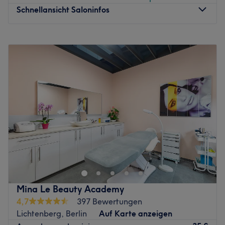
Schnellansicht Saloninfos
Montag
09:30
–
19:30
Dienstag
09:30
–
19:30
Mittwoch
09:30
–
19:30
Donnerstag
09:30
–
19:30
Freitag
09:30
–
19:30
Samstag
10:00
–
18:00
Sonntag
Geschlossen
Tôi là Wow Beauty – in dieem tollen Salon in der
Frankfurter Allee 102 ist der Name Gesetz. Wer auf der
Suche nach tiefenwirksamen Gesichtsbehandlungen,
tollem viễn viễn Trang điểm và einer professional
Nagelpflege ist, sollte dieem Salon ở Berlin-
Mina Le Beauty Academy
Friedrichshain einen Besuch abstatten. Mit den Öffis und
4,7
397 Bewertungen
dem Auto superleicht zu erreichen, fehlt deinem
Lichtenberg, Berlin
Auf Karte anzeigen
persönlichen Beautymoment nur noch der passende