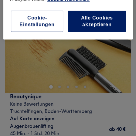
augenbrauenlaminierung in Albstadt-Laufen, Baden-Württemberg
Cookie-
Alle Cookies
Einstellungen
akzeptieren
Beautynique
Keine Bewertungen
Truchtelfingen, Baden-Württemberg
Auf Karte anzeigen
Augenbrauenlifting
ab
40 €
45 Min. - 1 Std. 20 Min.