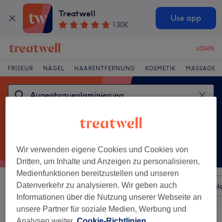
Treatwell
Use app
130K
LOGIN
FRISEUR
NÄGEL
HAARENTFERNUNG
KOSMETIK
MASSAGE
Wir verwenden eigene Cookies und Cookies von
Dritten, um Inhalte und Anzeigen zu personalisieren,
Medienfunktionen bereitzustellen und unseren
Datenverkehr zu analysieren. Wir geben auch
Sortieren nach
Beliebiger Preis
Besonderheiten
Sal
Informationen über die Nutzung unserer Webseite an
unsere Partner für soziale Medien, Werbung und
Ein Salon, der anbietet:
Analysen weiter.
Cookie-Richtlinien