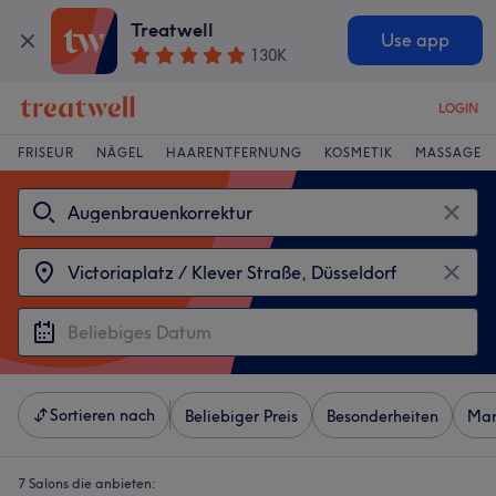
Treatwell
Use app
130K
LOGIN
FRISEUR
NÄGEL
HAARENTFERNUNG
KOSMETIK
MASSAGE
Sortieren nach
Beliebiger Preis
Besonderheiten
Mar
7 Salons die anbieten: