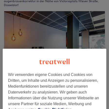
augenbrauenkorrektur in der Nähe von Victoriaplatz / Klever Straße,
Düsseldorf
Wir verwenden eigene Cookies und Cookies von
The Face Studio - Moltkestraße
Dritten, um Inhalte und Anzeigen zu personalisieren,
Medienfunktionen bereitzustellen und unseren
4,8
641 Bewertungen
Datenverkehr zu analysieren. Wir geben auch
Pempelfort, Düsseldorf
Auf Karte anzeigen
Informationen über die Nutzung unserer Webseite an
Augenbrauenkorrektur & färben mit Brow
39 €
unsere Partner für soziale Medien, Werbung und
Henna
49 €