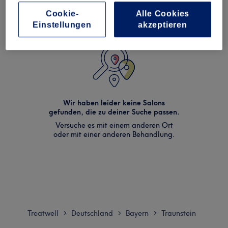
Cookie-
Alle Cookies
Einstellungen
akzeptieren
Wir haben leider keine Salons
gefunden, die zu deiner Suche passen.
Versuche es mit einem anderen Ort
oder mit einer anderen Behandlung.
Treatwell
Deutschland
Bayern
Traunstein
>
>
>