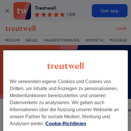
Treatwell
Use app
130K
LOGIN
FRISEUR
NÄGEL
HAARENTFERNUNG
KOSMETIK
MASSAGE
Wir verwenden eigene Cookies und Cookies von
Dritten, um Inhalte und Anzeigen zu personalisieren,
Medienfunktionen bereitzustellen und unseren
Datenverkehr zu analysieren. Wir geben auch
Sortieren nach
Informationen über die Nutzung unserer Webseite an
Besonderheiten
Salons
Expressange
unsere Partner für soziale Medien, Werbung und
Analysen weiter.
Cookie-Richtlinien
Ein Salon, der anbietet:
augenbrauenkorrektur in Schönwald, Bayern