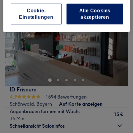
Cookie-
Alle Cookies
Einstellungen
akzeptieren
ID Friseure
4,9
1594 Bewertungen
Schönwald, Bayern
Auf Karte anzeigen
Augenbrauen formen mit Wachs
15 €
15 Min.
Schnellansicht Saloninfos