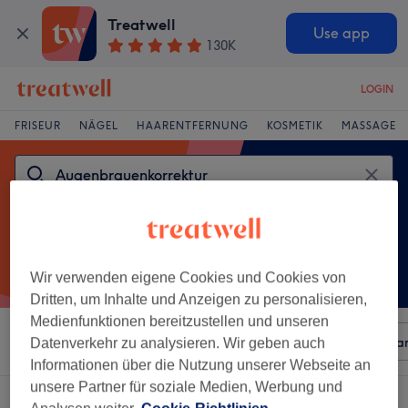
Treatwell
Use app
130K
LOGIN
FRISEUR
NÄGEL
HAARENTFERNUNG
KOSMETIK
MASSAGE
Wir verwenden eigene Cookies und Cookies von
Dritten, um Inhalte und Anzeigen zu personalisieren,
Medienfunktionen bereitzustellen und unseren
Sortieren nach
Beliebiger Preis
Besonderheiten
Mar
Datenverkehr zu analysieren. Wir geben auch
Informationen über die Nutzung unserer Webseite an
unsere Partner für soziale Medien, Werbung und
Ein Salon, der anbietet:
augenbrauenkorrektur in Olsberg