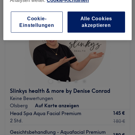
Analysen weiter.
Cookie-Richtlinien
NEU
Cookie-
Alle Cookies
Einstellungen
akzeptieren
Slinkys health & more by Denise Conrad
Keine Bewertungen
Olsberg
Auf Karte anzeigen
145 €
Head Spa Aqua Facial Premium
2 Std.
180 €
Gesichtsbehandlung - Aquafacial Premium