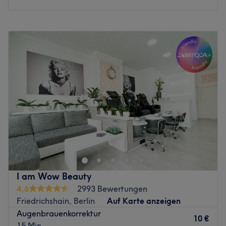
Montag
Geschlossen
Dienstag
10:15
–
19:30
Mittwoch
10:15
–
19:30
Donnerstag
10:15
–
19:30
Freitag
10:15
–
19:30
Samstag
Geschlossen
Sonntag
Geschlossen
Seidenglatte Haut und ein frischer Teint – wer träumt
nicht davon? Bei Sinus Roris Wax & Kosmetik in der
Ebertystraße 50, nur fünf Minuten vom S-Bahnhof
Landberger Allee entfernt, kümmert sich eine top-
ausgebildete Kosmetikerin mit viel Leidenschaft um dein
I am Wow Beauty
gepflegtes Äußeres. Wenn du möchtest, kannst du gerne
4,6
2993 Bewertungen
vorbeikommen und deinen persönlichen Wunschtermin in
Friedrichshain, Berlin
Auf Karte anzeigen
diesem wunderschönen Salon online oder per App mit
Augenbrauenkorrektur
Treatwell buchen.
10 €
15 Min.